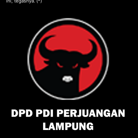
ini,”tegasnya. (*)