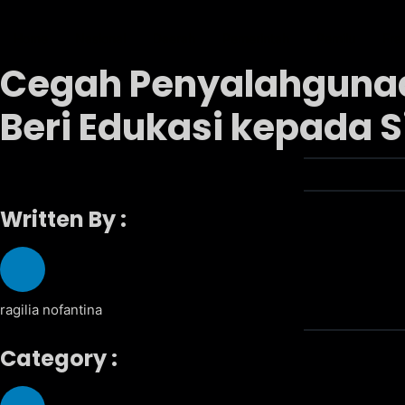
Home
Nasional
Daerah
Pemerintah
Pemilu
Fra
Cegah Penyalahgunaan
Beri Edukasi kepada 
Written By :
ragilia nofantina
Category :