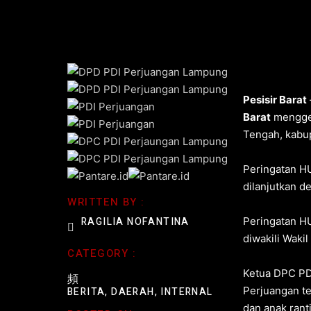
Pesisir Barat
Barat
menggel
Tengah, kabup
Peringatan H
dilanjutkan 
WRITTEN BY :
RAGILIA NOFANTINA
Peringatan HU
diwakili Waki
CATEGORY :
Ketua DPC PDI
Perjuangan tet
BERITA
,
DAERAH
,
INTERNAL
dan anak rant