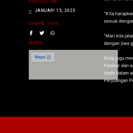
POSTED ON :
JANUARI 13, 2023
“Kita harapka
sesuai dengan
SHARE THIS :
“Mari kita ja
MAPS :
dengan jiwa g
Elida juga me
Pesibar dan 
Hadir dalam a
Perjuangan Pes