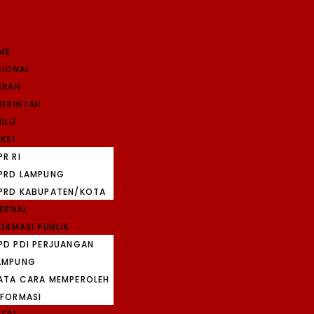
ME
SIONAL
ERAH
MERINTAH
ILU
KSI
PR RI
PRD LAMPUNG
PRD KABUPATEN/KOTA
TERNAL
ORMASI PUBLIK
PD PDI PERJUANGAN
AMPUNG
ATA CARA MEMPEROLEH
NFORMASI