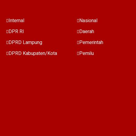
Internal
Nasional
DPR RI
Daerah
DPRD Lampung
Pemerintah
DPRD Kabupaten/Kota
Pemilu