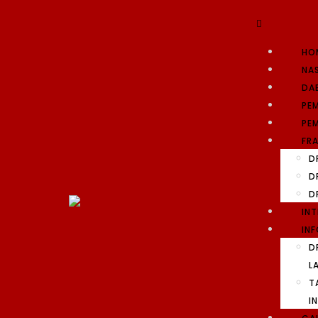
HO
NA
DA
PE
PEM
FRA
D
D
D
IN
INF
D
L
T
I