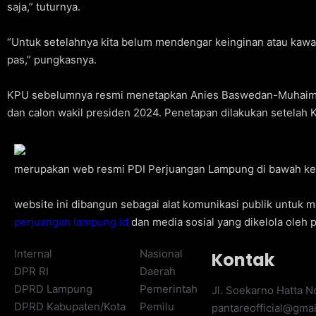
saja,” tuturnya.
“Untuk setelahnya kita belum mendengar keinginan atau kawan
pas,” pungkasnya.
KPU sebelumnya resmi menetapkan Anies Baswedan-Muhaimin
dan calon wakil presiden 2024. Penetapan dilakukan setelah K
merupakan web resmi PDI Perjuangan Lampung di bawah kend
website ini dibangun sebagai alat komunikasi publik untuk
perjuangan lampung.id
dan media sosial yang dikelola oleh p
Internal
Nasional
Kontak
DPR RI
Daerah
DPRD Lampung
Pemerintah
Jl. Soekarno Hatta 
DPRD Kabupaten/Kota
Pemilu
pantareofficial@gma