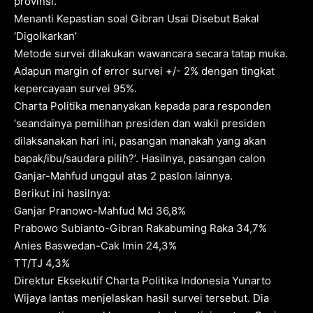
provinsi.
Menanti Kepastian soal Gibran Usai Disebut Bakal
‘Digolkarkan’
Metode survei dilakukan wawancara secara tatap muka.
Adapun margin of error survei +/- 2% dengan tingkat
kepercayaan survei 95%.
Charta Politika menanyakan kepada para responden
‘seandainya pemilihan presiden dan wakil presiden
dilaksanakan hari ini, pasangan manakah yang akan
bapak/ibu/saudara pilih?’. Hasilnya, pasangan calon
Ganjar-Mahfud unggul atas 2 paslon lainnya.
Berikut ini hasilnya:
Ganjar Pranowo-Mahfud Md 36,8%
Prabowo Subianto-Gibran Rakabuming Raka 34,7%
Anies Baswedan-Cak Imin 24,3%
TT/TJ 4,3%
Direktur Eksekutif Charta Politika Indonesia Yunarto
Wijaya lantas menjelaskan hasil survei tersebut. Dia