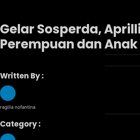
Home
Nasional
Daerah
Pemerintah
Pemilu
Fra
Gelar Sosperda, April
Perempuan dan Anak
Written By :
ragilia nofantina
Category :