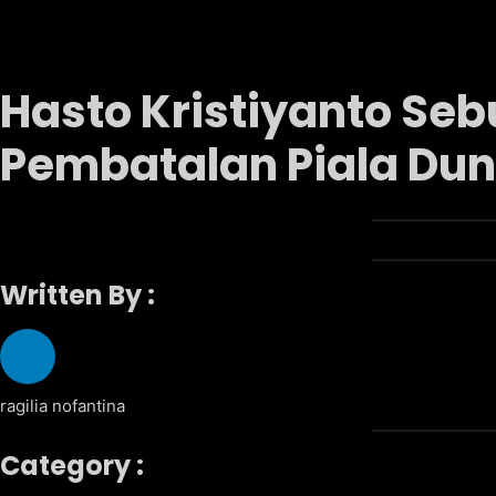
Home
Nasional
Daerah
Pemerintah
Pemilu
Fra
Hasto Kristiyanto Se
Pembatalan Piala Duni
Written By :
ragilia nofantina
Category :