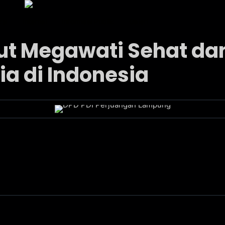
ksi
Internal
Informasi Publik
Galeri
but Megawati Sehat da
a di Indonesia