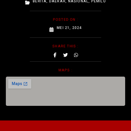
BERITA
,
DAERAH
,
NASIONAL
,
PEMILU
POSTED ON :
MEI 21, 2024
SHARE THIS :
MAPS :