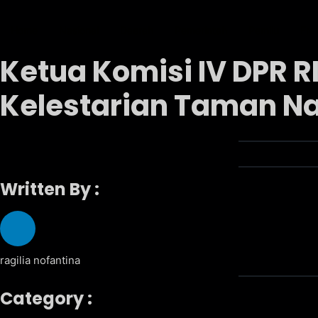
Home
Nasional
Daerah
Pemerintah
Pemilu
Fra
Ketua Komisi IV DPR 
Kelestarian Taman N
Written By :
ragilia nofantina
Category :