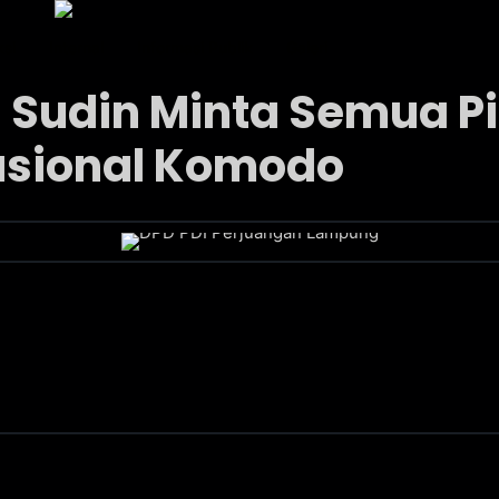
ksi
Internal
Informasi Publik
Galeri
RI Sudin Minta Semua 
asional Komodo