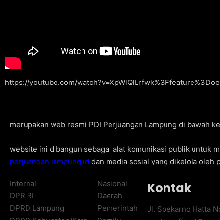
https://youtube.com/watch?v=XpWlQlLrfwk%3Ffeature%3Do
merupakan web resmi PDI Perjuangan Lampung di bawah kend
website ini dibangun sebagai alat komunikasi publik untuk
perjuangan lampung.id
dan media sosial yang dikelola oleh p
Internal
Nasional
Kontak
DPR RI
Daerah
DPRD Lampung
Pemerintah
Jl. Soekarno Hatta 