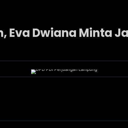
Nasional
Daerah
Pemerintah
Pemilu
Fraksi
Int
, Eva Dwiana Minta 