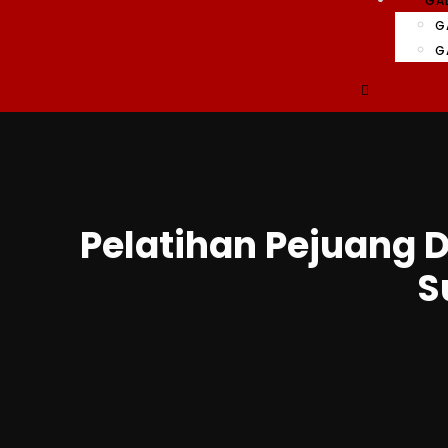
GAL
G
G
Pelatihan Pejuang D
S