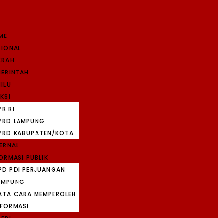
ME
SIONAL
ERAH
MERINTAH
ILU
KSI
PR RI
PRD LAMPUNG
PRD KABUPATEN/KOTA
TERNAL
ORMASI PUBLIK
PD PDI PERJUANGAN
AMPUNG
ATA CARA MEMPEROLEH
NFORMASI