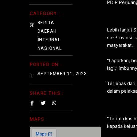
PDIP Perjuang
CATEGORY :
BERITA
,
Lebih lanjut 
DAERAH
,
se-Provinsi L
INTERNAL
,
masyarakat.
NASIONAL
“Laporkan, ber
POSTED ON :
lagi,” imbuhny
SEPTEMBER 11, 2023
Terlepas dari
dalam pelaksa
SHARE THIS :
“Terima kasih
MAPS :
kepada keluar