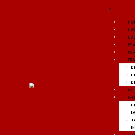
HO
NA
DA
PE
PEM
FRA
D
D
D
IN
INF
D
L
T
I