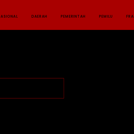
NASIONAL
DAERAH
PEMERINTAH
PEMILU
FRA
 memeluk Agama Islam.
r Lampung. Di DPD PDI
gai Bendahara Umum pada
 menjadi bendahara umum di