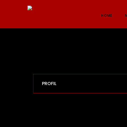
HOME
PROFIL
Lahir di Kotabumi pada 11 Oktober 1969 dan
Saat ini bertempat tinggal di Kedaton Banda
Perjuangan Provisi Lampung menjabat seba
masa bakti 2019 sampai dengan 2024. Selain