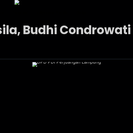
ksi
Internal
Informasi Publik
Galeri
ila, Budhi Condrowati 