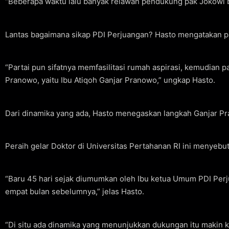
“Beberapa waktu lalu banyak relawan pendukung pak Jokowi 
Lantas bagaimana sikap PDI Perjuangan? Hasto mengatakan pa
“Partai pun sifatnya memfasilitasi rumah aspirasi, kemudian pa
Pranowo, yaitu Ibu Atiqoh Ganjar Pranowo,” ungkap Hasto.
Dari dinamika yang ada, Hasto menegaskan langkah Ganjar P
Peraih gelar Doktor di Universitas Pertahanan RI ini menyebu
“Baru 45 hari sejak diumumkan oleh Ibu ketua Umum PDI Perju
empat bulan sebelumnya,” jelas Hasto.
“Di situ ada dinamika yang menunjukkan dukungan itu makin kua