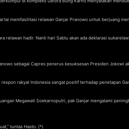
berkumpul di kompleks Gelora Bung Karno menyatakan menduku
rtai memfasilitasi relawan Ganjar Pranowo untuk berjuang me
ra relawan hadir. Nanti hari Sabtu akan ada deklarasi sukarelawa
ranowo sebagai Capres penerus kesuksesan Presiden Jokowi ak
t respon rakyat Indonesia sangat positif terhadap penetapan G
angan Megawati Soekarnoputri, pak Ganjar mengalami peningkat
t,” tuntas Hasto. (*)